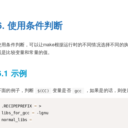
6. 使用条件判断
使用条件判断，可以让make根据运行时的不同情况选择不同的
或是比较变量和常量的值。
6.1 示例
下面的例子，判断
变量是否
，如果是的话，则使
$(CC)
gcc
.RECIPEPREFIX 
=
 >

libs_for_gcc 
=
 -lgnu

normal_libs 
=