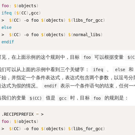
foo
:
$
(
objects
)
ifeq
(
$
(
CC
)
,gcc
)
>  
$
(
CC
)
 -o foo 
$
(
objects
)
$
(
libs_for_gcc
)
else
>  
$
(
CC
)
 -o foo 
$
(
objects
)
$
(
normal_libs
)
endif
可见，在上面示例的这个规则中，目标
可以根据变量
foo
$(C
我们可以从上面的示例中看到三个关键字：
、
和
ifeq
else
开始，并指定一个条件表达式，表达式包含两个参数，以逗号分
表达式为假的情况。
表示一个条件语句的结束，任何一
endif
当我们的变量
值是
时，目标
的规则是：
$(CC)
gcc
foo
.RECIPEPREFIX 
=
foo
:
$
(
objects
)
>  
$
(
CC
)
 -o foo 
$
(
objects
)
$
(
libs_for_gcc
)